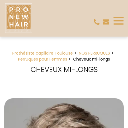
Panneau de gestion des cookies
Prothésiste capillaire Toulouse
NOS PERRUQUES
Perruques pour Femmes
Cheveux mi-longs
CHEVEUX MI-LONGS