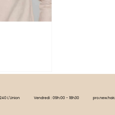
240 L'Union
Vendredi : 09h:00 - 18h30
pro.new.hai