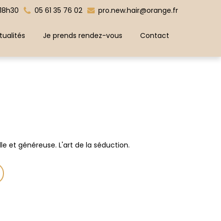
 18h30
05 61 35 76 02
pro.new.hair@orange.fr
tualités
Je prends rendez-vous
Contact
e et généreuse. L'art de la séduction.