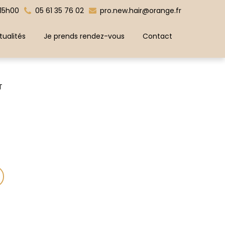
15h00
05 61 35 76 02
pro.new.hair@orange.fr
tualités
Je prends rendez-vous
Contact
T