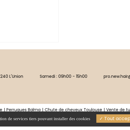
1240 L'Union
Samedi : 09h00 - 15h00
pro.new.hair
e
Perruques Balma
Chute de cheveux Toulouse
Vente de t
Chute de cheveux Balma
Soin pour cheveux Toulouse
Tout accep
tion de services tiers pouvant installer des cookies
 légales
Charte d’utilisation des données
Gestion des cookies