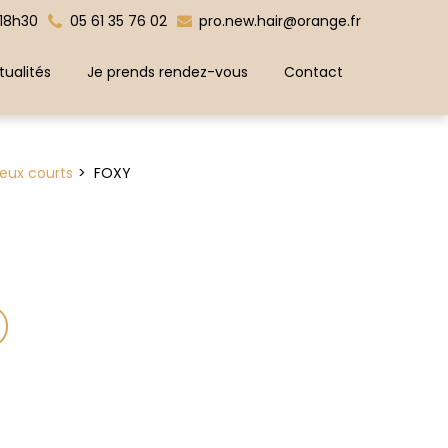
 18h30
05 61 35 76 02
pro.new.hair@orange.fr
tualités
Je prends rendez-vous
Contact
eux courts
FOXY