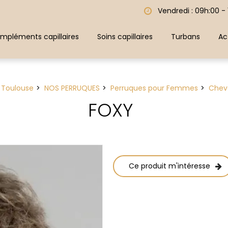
Vendredi : 09h:00 -
mpléments capillaires
Soins capillaires
Turbans
Ac
e Toulouse
NOS PERRUQUES
Perruques pour Femmes
Chev
FOXY
Ce produit m'intéresse