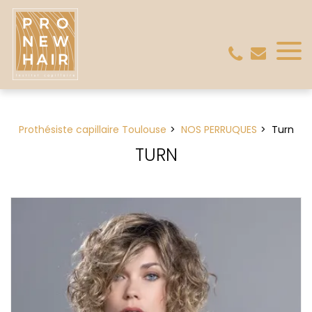
Panneau de gestion des cookies
Prothésiste capillaire Toulouse
NOS PERRUQUES
Turn
TURN